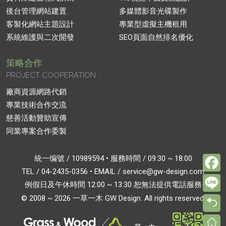
後台管理網站建置
多媒體影音光碟製作
客製化網站主題設計
專業型虛擬主機租用
系統維護與二次開發
SEO頁面自然排名優化
策略合作
PROJECT COOPERATION
廠商資源網路代銷
專業技術合作交流
慈善活動贊助宣傳
同業專案合作委製
F
統一编號 / 10989594 • 服務時間 / 09:30 ~ 18:00
TEL /
04-2435-0356
• EMAIL /
service@gw-design.com
L
例假日及午休時間 12:00 ~ 13:30 恕無法提供電話服務
© 2008 ~ 2026 一草一木 GW Design. All rights reserved.