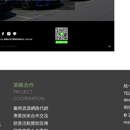
策略合作
統一
PROJECT
TE
COOPERATION
de
例假
廠商資源網路代銷
© 
專業技術合作交流
res
慈善活動贊助宣傳
化