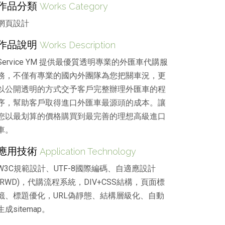
作品分類
Works Category
網頁設計
作品說明
Works Description
Service YM 提供最優質透明專業的外匯車代購服
務，不僅有專業的國內外團隊為您把關車況，更
以公開透明的方式交予客戶完整辦理外匯車的程
序，幫助客戶取得進口外匯車最源頭的成本。讓
您以最划算的價格購買到最完善的理想高級進口
車。
應用技術
Application Technology
W3C規範設計、UTF-8國際編碼、自適應設計
(RWD)，代購流程系統，DIV+CSS結構，頁面標
籤、標題優化，URL偽靜態、結構層級化、自動
生成sitemap。